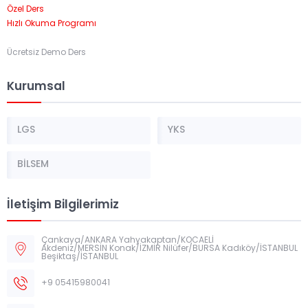
Özel Ders
Hızlı Okuma Programı
Ücretsiz Demo Ders
Kurumsal
LGS
YKS
BİLSEM
İletişim Bilgilerimiz
Çankaya/ANKARA Yahyakaptan/KOCAELİ
Akdeniz/MERSİN Konak/İZMİR Nilüfer/BURSA Kadıköy/İSTANBUL
Beşiktaş/İSTANBUL
+9 05415980041