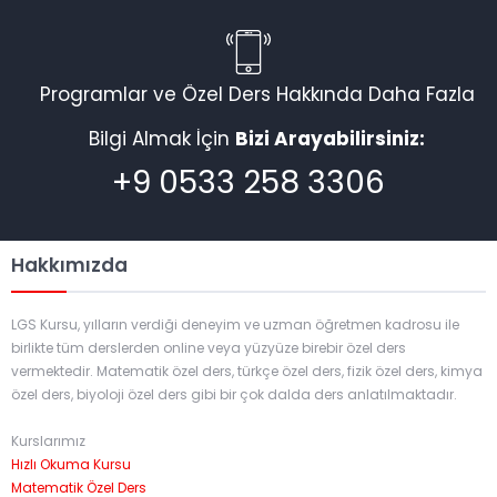
Programlar ve Özel Ders Hakkında Daha Fazla
Bilgi Almak İçin
Bizi Arayabilirsiniz:
+9 0533 258 3306
Hakkımızda
LGS Kursu, yılların verdiği deneyim ve uzman öğretmen kadrosu ile
birlikte tüm derslerden online veya yüzyüze birebir özel ders
vermektedir. Matematik özel ders, türkçe özel ders, fizik özel ders, kimya
özel ders, biyoloji özel ders gibi bir çok dalda ders anlatılmaktadır.
Kurslarımız
Hızlı Okuma Kursu
Matematik Özel Ders