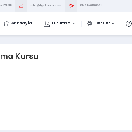
A İZMİR
info@lgskursu.com
05415980041
Anasayfa
Kurumsal
Dersler
kuma Kursu