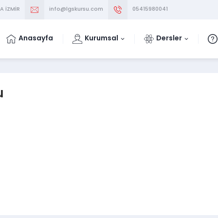
A İZMİR
info@lgskursu.com
05415980041
Anasayfa
Kurumsal
Dersler
u