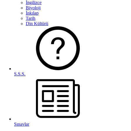
İngilizce
Biyoloji
İnkılap
Tarih
Din Kültürü
S.S.S.
Sınavlar