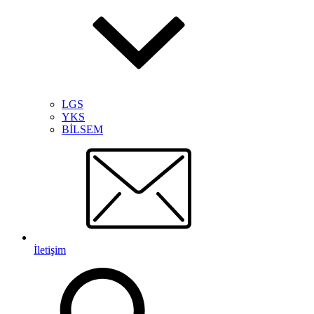
LGS
YKS
BİLSEM
İletişim