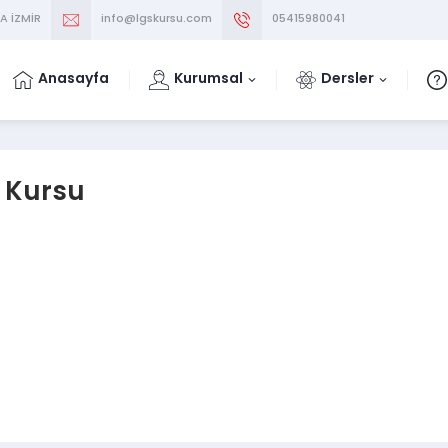
A İZMİR
info@lgskursu.com
05415980041
Anasayfa
Kurumsal
Dersler
 Kursu