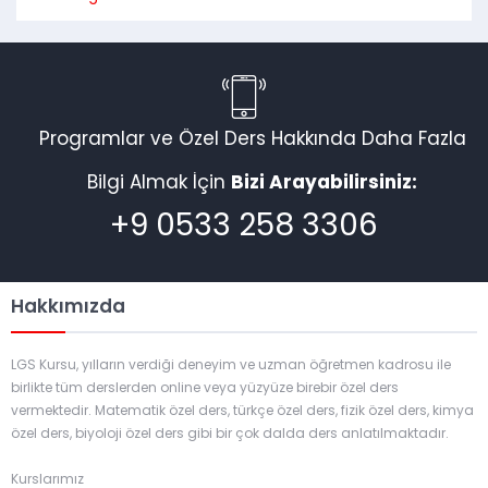
Programlar ve Özel Ders Hakkında Daha Fazla
Bilgi Almak İçin
Bizi Arayabilirsiniz:
+9 0533 258 3306
Hakkımızda
LGS Kursu, yılların verdiği deneyim ve uzman öğretmen kadrosu ile
birlikte tüm derslerden online veya yüzyüze birebir özel ders
vermektedir. Matematik özel ders, türkçe özel ders, fizik özel ders, kimya
özel ders, biyoloji özel ders gibi bir çok dalda ders anlatılmaktadır.
Kurslarımız