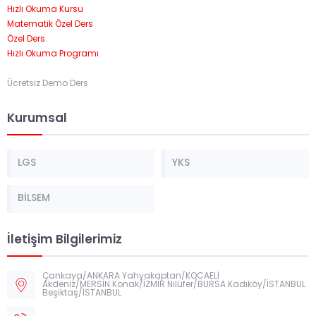
Hızlı Okuma Kursu
Matematik Özel Ders
Özel Ders
Hızlı Okuma Programı
Ücretsiz Demo Ders
Kurumsal
LGS
YKS
BİLSEM
İletişim Bilgilerimiz
Çankaya/ANKARA Yahyakaptan/KOCAELİ
Akdeniz/MERSİN Konak/İZMİR Nilüfer/BURSA Kadıköy/İSTANBUL
Beşiktaş/İSTANBUL