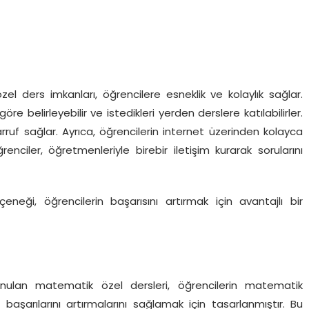
el ders imkanları, öğrencilere esneklik ve kolaylık sağlar.
öre belirleyebilir ve istedikleri yerden derslere katılabilirler.
ruf sağlar. Ayrıca, öğrencilerin internet üzerinden kolayca
enciler, öğretmenleriyle birebir iletişim kurarak sorularını
neği, öğrencilerin başarısını artırmak için avantajlı bir
unulan matematik özel dersleri, öğrencilerin matematik
ve başarılarını artırmalarını sağlamak için tasarlanmıştır. Bu