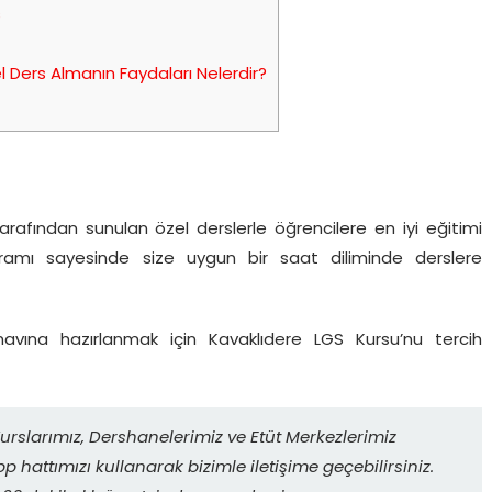
s
 Ders Almanın Faydaları Nelerdir?
rafından sunulan özel derslerle öğrencilere en iyi eğitimi
gramı sayesinde size uygun bir saat diliminde derslere
avına hazırlanmak için Kavaklıdere LGS Kursu’nu tercih
urslarımız, Dershanelerimiz ve Etüt Merkezlerimiz
p hattımızı kullanarak bizimle iletişime geçebilirsiniz.