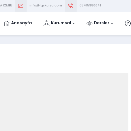
A İZMİR
info@lgskursu.com
05415980041
Anasayfa
Kurumsal
Dersler