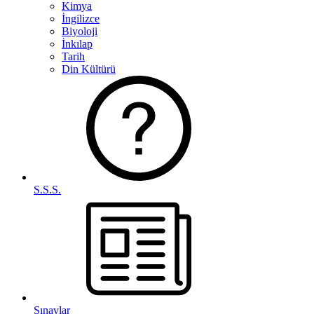
Kimya
İngilizce
Biyoloji
İnkılap
Tarih
Din Kültürü
S.S.S.
Sınavlar