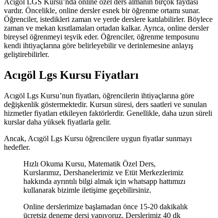
Acıgöl LGS Kursu’nda online özel ders almanın birçok faydası
vardır. Öncelikle, online dersler esnek bir öğrenme ortamı sunar.
Öğrenciler, istedikleri zaman ve yerde derslere katılabilirler. Böylece
zaman ve mekan kısıtlamaları ortadan kalkar. Ayrıca, online dersler
bireysel öğrenmeyi teşvik eder. Öğrenciler, öğrenme temposunu
kendi ihtiyaçlarına göre belirleyebilir ve derinlemesine anlayış
geliştirebilirler.
Acıgöl Lgs Kursu Fiyatları
Acıgöl Lgs Kursu’nun fiyatları, öğrencilerin ihtiyaçlarına göre
değişkenlik göstermektedir. Kursun süresi, ders saatleri ve sunulan
hizmetler fiyatları etkileyen faktörlerdir. Genellikle, daha uzun süreli
kurslar daha yüksek fiyatlarla gelir.
Ancak, Acıgöl Lgs Kursu öğrencilere uygun fiyatlar sunmayı
hedefler.
Hızlı Okuma Kursu, Matematik Özel Ders,
Kurslarımız, Dershanelerimiz ve Etüt Merkezlerimiz
hakkında ayrıntılı bilgi almak için whatsapp hattımızı
kullanarak bizimle iletişime geçebilirsiniz.
Online derslerimize başlamadan önce 15-20 dakikalık
ücretsiz deneme dersi yapıyoruz. Derslerimiz 40 dk